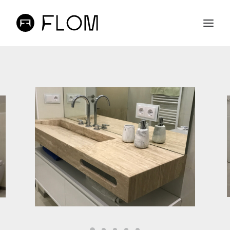
A FLOM
LOJA ONLINE
PROJETOS
CONTACTOS
PT
EN
SEARCH