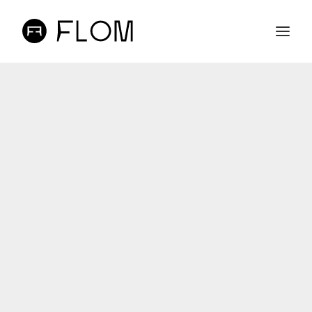
A FLOM
LOJA ONLINE
PROJETOS
CONTACTOS
PT
EN
SEARCH