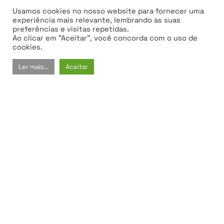
Usamos cookies no nosso website para fornecer uma
experiência mais relevante, lembrando as suas
preferências e visitas repetidas.
Ao clicar em “Aceitar”, você concorda com o uso de
cookies.
Contactos
Ler mais...
Aceitar
Termos e Condições
Políticas de Privacidade
MORADA