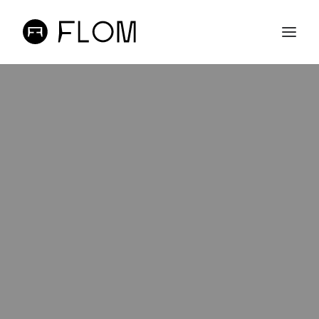
A FLOM
LOJA ONLINE
PROJETOS
CONTACTOS
PT
EN
SEARCH